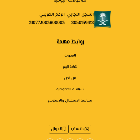
لمأكولاتنا اليومية
السجل التجاري
الرقم الضريبي
310772003800003
2050139412
روابط مهمة
المدونة
نقاط البيع
من نحن
سياسة الخصوصية
سياسة الاستبدال والاسترجاع
واتساب
الجوال