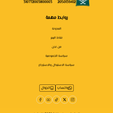
310772003800003
2050139412
روابط مهمة
المدونة
نقاط البيع
من نحن
سياسة الخصوصية
سياسة الاستبدال والاسترجاع
واتساب
الجوال