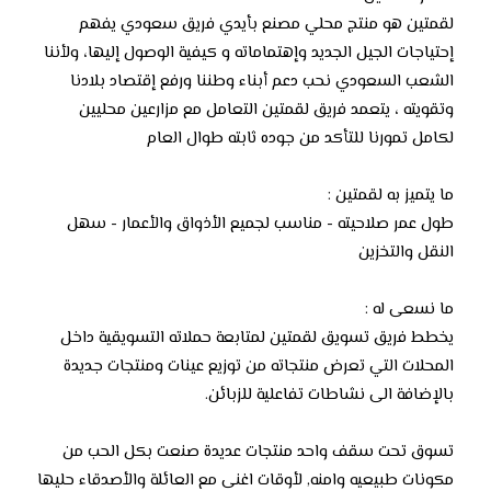
لقمتين هو منتج محلي مصنع بأيدي فريق سعودي يفهم
إحتياجات الجيل الجديد وإهتماماته و كيفية الوصول إليها، ولأننا
الشعب السعودي نحب دعم أبناء وطننا ورفع إقتصاد بلادنا
وتقويته ، يتعمد فريق لقمتين التعامل مع مزارعين محليين
لكامل تمورنا للتأكد من جوده ثابته طوال العام
ما يتميز به لقمتين :
طول عمر صلاحيته - مناسب لجميع الأذواق والأعمار - سهل
النقل والتخزين
ما نسعى له :
يخطط فريق تسويق لقمتين لمتابعة حملاته التسويقية داخل
المحلات التي تعرض منتجاته من توزيع عينات ومنتجات جديدة
بالإضافة الى نشاطات تفاعلية للزبائن.
تسوق تحت سقف واحد منتجات عديدة صنعت بكل الحب من
مكونات طبيعيه وامنه, لأوقات اغنى مع العائلة والأصدقاء حليها