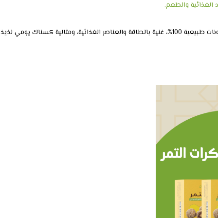
 الغذائية والطعم.
استمتع بألذ وأفضل كرات تمر صحية من متجر لقميتن، محضّرة من مكونات طبيعية 100%، غنية بالطاقة والعناصر الغذائية، ومثالية كسناك يومي لذيذ