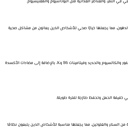
في التمر، والعناصر الغذائية مثل البوتاسيوم والمغنيسيوم.
الدهون، مما يجعلها خيارًا صحي للأشخاص الذين يعانون من مشاكل صحية
تحتوي على فيتامينات ومعادن مثل البوتاسيوم والمغنيسيوم والفسفور والكالسيوم والحديد وفيتامينات B6 وK، بالإضافة إلى مضادات الأكسدة
 خفيفة الحمل وتحفظ طازجة لفترة طويلة.
ة من السكر والغلوتين، مما يجعلها مناسبة للأشخاص الذين يتبعون نظامًا