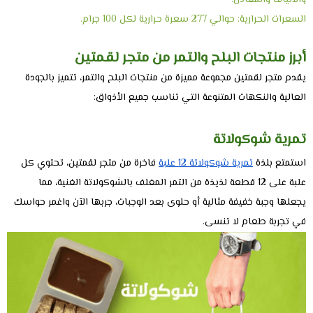
والألياف والمعادن.
السعرات الحرارية: حوالي 277 سعرة حرارية لكل 100 جرام.
أبرز منتجات البلح والتمر من متجر لقمتين
يقدم متجر لقمتين مجموعة مميزة من منتجات البلح والتمر، تتميز بالجودة
العالية والنكهات المتنوعة التي تناسب جميع الأذواق:
تمرية شوكولاتة
استمتع بلذة
تمرية شوكولاتة 12 علبة
فاخرة من متجر لقمتين، تحتوي كل
علبة على 12 قطعة لذيذة من التمر المغلف بالشوكولاتة الغنية، مما
يجعلها وجبة خفيفة مثالية أو حلوى بعد الوجبات، جربها الآن واغمر حواسك
في تجربة طعام لا تنسى.