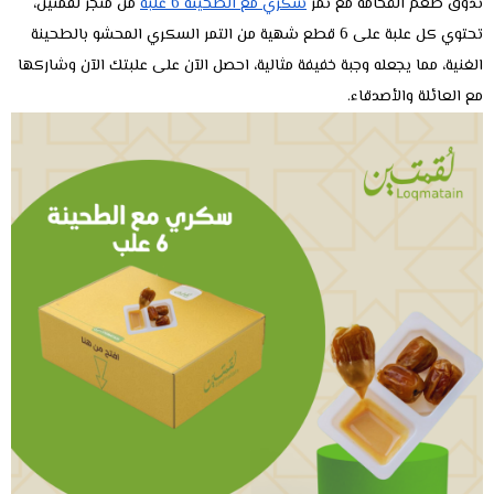
تذوق طعم الفخامة مع تمر
سكري مع الطحينة 6 علبة
من متجر لقمتين،
تحتوي كل علبة على 6 قطع شهية من التمر السكري المحشو بالطحينة
الغنية، مما يجعله وجبة خفيفة مثالية، احصل الآن على علبتك الآن وشاركها
مع العائلة والأصدقاء.