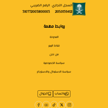
السجل التجاري
الرقم الضريبي
310772003800003
2050139412
روابط مهمة
المدونة
نقاط البيع
من نحن
سياسة الخصوصية
سياسة الاستبدال والاسترجاع
واتساب
الجوال